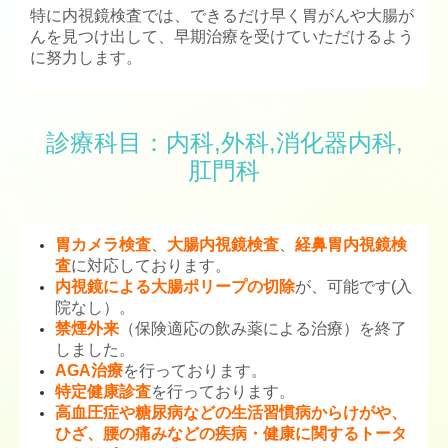
特に内視鏡検査では、できるだけ早く胃がんや大腸が
んを見つけ出して、早期治療を受けていただけるよう
に努力します。
診療科目：内科,外科,消化器内科,
肛門科
胃カメラ検査
、
大腸内視鏡検査
、
経鼻胃内視鏡検
査
に対応しております。
内視鏡による大腸ポリープの切除
が、可能です(入
院なし）。
禁煙外来
（保険適応の飲み薬による治療）を終了
しました。
AGA治療
を行っております。
特定健康診査
を行っております。
高血圧症や糖尿病などの生活習慣病からけがや、
ひざ、腰の痛みなどの疾病・健康に関するトータ